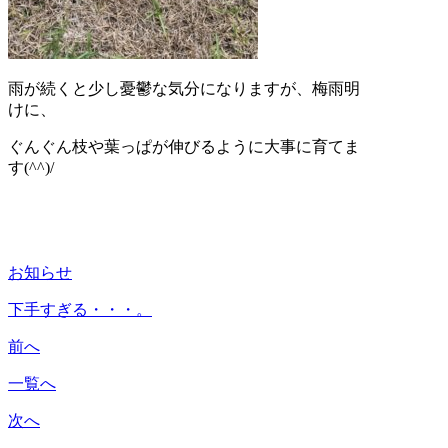
雨が続くと少し憂鬱な気分になりますが、梅雨明
けに、
ぐんぐん枝や葉っぱが伸びるように大事に育てま
す(^^)/
お知らせ
下手すぎる・・・。
前へ
一覧へ
次へ