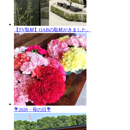
【TV取材】OABの取材がきました。
💐2026・母の日💐