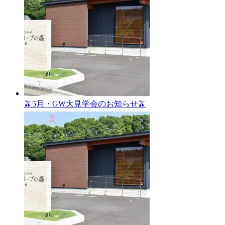
🫒5月・GW大見学会のお知らせ🫒