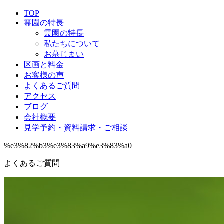
TOP
霊園の特長
霊園の特長
私たちについて
お墓じまい
区画と料金
お客様の声
よくあるご質問
アクセス
ブログ
会社概要
見学予約・資料請求・ご相談
%e3%82%b3%e3%83%a9%e3%83%a0
よくあるご質問