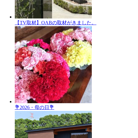
【TV取材】OABの取材がきました。
💐2026・母の日💐