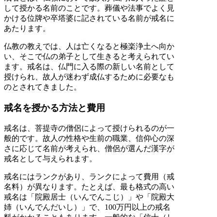
して授かる名前のことです。葬儀や法事でよく見
かける位牌や卒塔婆に記されている名前が戒名に
あたります。
仏教の教えでは、人は亡くなると極楽浄土へ向か
い、そこで仏の弟子として生きると考えられてい
ます。戒名は、仏門に入る際の新しい名前として
授けられ、故人が迷わず成仏するために必要なも
のとされてきました。
戒名を授かる方法と費用
戒名は、菩提寺の僧侶によって授けられるのが一
般的です。故人の性格や生前の職業、信仰心の深
さに応じて名前が考えられ、僧侶が選んだ漢字が
戒名として与えられます。
戒名にはランクがあり、ランクによって費用（戒
名料）が異なります。たとえば、最も格式の高い
戒名は「院殿居士（いんでんこじ）」や「院殿大
姉（いんでんだいし）」で、100万円以上の戒名