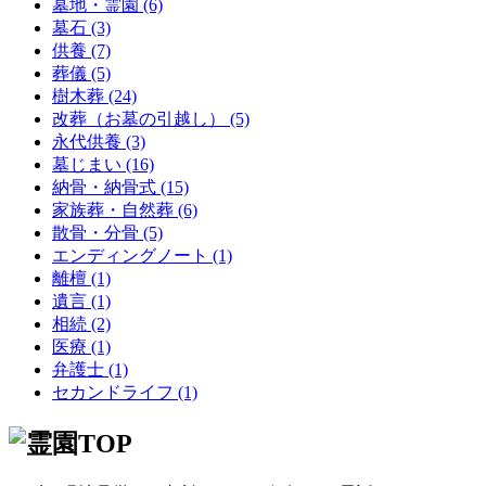
墓地・霊園 (6)
墓石 (3)
供養 (7)
葬儀 (5)
樹木葬 (24)
改葬（お墓の引越し） (5)
永代供養 (3)
墓じまい (16)
納骨・納骨式 (15)
家族葬・自然葬 (6)
散骨・分骨 (5)
エンディングノート (1)
離檀 (1)
遺言 (1)
相続 (2)
医療 (1)
弁護士 (1)
セカンドライフ (1)