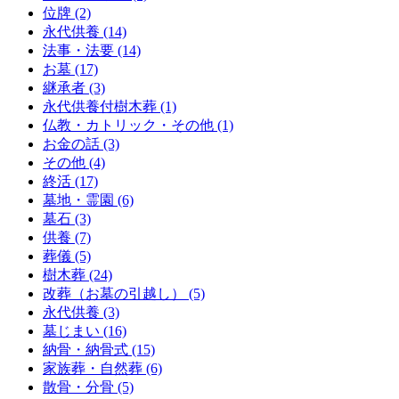
位牌 (2)
永代供養 (14)
法事・法要 (14)
お墓 (17)
継承者 (3)
永代供養付樹木葬 (1)
仏教・カトリック・その他 (1)
お金の話 (3)
その他 (4)
終活 (17)
墓地・霊園 (6)
墓石 (3)
供養 (7)
葬儀 (5)
樹木葬 (24)
改葬（お墓の引越し） (5)
永代供養 (3)
墓じまい (16)
納骨・納骨式 (15)
家族葬・自然葬 (6)
散骨・分骨 (5)