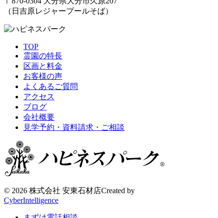
〒870-0304
大分県大分市久原207
（日吉原レジャープールそば）
TOP
霊園の特長
区画と料金
お客様の声
よくあるご質問
アクセス
ブログ
会社概要
見学予約・資料請求・ご相談
©
2026 株式会社 安東石材店
Created by
CyberIntelligence
まずは電話相談