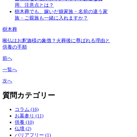
用、注意点とは？
樹木葬でも、嫁いだ娘家族・名前の違う家
族・ご親族も一緒に入れますか？
樹木葬
喉仏はお釈迦様の象徴？火葬後に尊ばれる理由と
供養の手順
前へ
一覧へ
次へ
質問カテゴリー
コラム (16)
お墓参り (11)
供養 (10)
仏壇 (2)
バリアフリー (1)