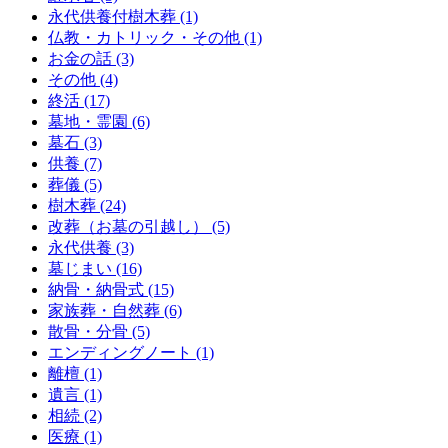
永代供養付樹木葬 (1)
仏教・カトリック・その他 (1)
お金の話 (3)
その他 (4)
終活 (17)
墓地・霊園 (6)
墓石 (3)
供養 (7)
葬儀 (5)
樹木葬 (24)
改葬（お墓の引越し） (5)
永代供養 (3)
墓じまい (16)
納骨・納骨式 (15)
家族葬・自然葬 (6)
散骨・分骨 (5)
エンディングノート (1)
離檀 (1)
遺言 (1)
相続 (2)
医療 (1)