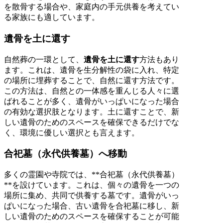
を散骨する場合や、家庭内の手元供養を考えてい
る家族にも適しています。
遺骨を土に還す
自然葬の一環として、
遺骨を土に還す
方法もあり
ます。これは、遺骨を生分解性の袋に入れ、特定
の場所に埋葬することで、自然に還す方法です。
この方法は、自然との一体感を重んじる人々に選
ばれることが多く、遺骨がいっぱいになった場合
の有効な選択肢となります。土に還すことで、新
しい遺骨のためのスペースを確保できるだけでな
く、環境に優しい選択とも言えます。
合祀墓（永代供養墓）へ移動
多くの霊園や寺院では、**合祀墓（永代供養墓）
**を設けています。これは、個々の遺骨を一つの
場所に集め、共同で供養する墓です。遺骨がいっ
ぱいになった場合、古い遺骨を合祀墓に移し、新
しい遺骨のためのスペースを確保することが可能