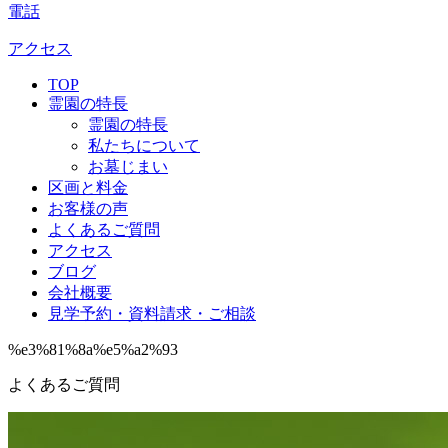
電話
アクセス
TOP
霊園の特長
霊園の特長
私たちについて
お墓じまい
区画と料金
お客様の声
よくあるご質問
アクセス
ブログ
会社概要
見学予約・資料請求・ご相談
%e3%81%8a%e5%a2%93
よくあるご質問