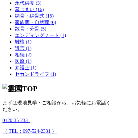
永代供養 (3)
墓じまい (16)
納骨・納骨式 (15)
家族葬・自然葬 (6)
散骨・分骨 (5)
エンディングノート (1)
離檀 (1)
遺言 (1)
相続 (2)
医療 (1)
弁護士 (1)
セカンドライフ (1)
まずは現地見学・ご相談から。
お気軽にお電話く
ださい。
0120-35-2331
（ TEL：097-524-2331 ）