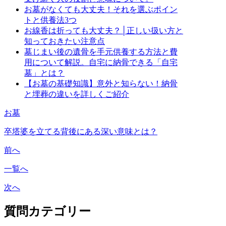
お墓がなくても大丈夫！それを選ぶポイン
トと供養法3つ
お線香は折っても大丈夫？│正しい扱い方と
知っておきたい注意点
墓じまい後の遺骨を手元供養する方法と費
用について解説。自宅に納骨できる「自宅
墓」とは？
【お墓の基礎知識】意外と知らない！納骨
と埋葬の違いを詳しくご紹介
お墓
卒塔婆を立てる背後にある深い意味とは？
前へ
一覧へ
次へ
質問カテゴリー