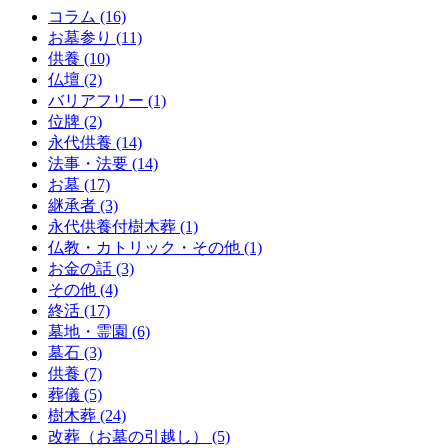
コラム (16)
お墓参り (11)
供養 (10)
仏壇 (2)
バリアフリー (1)
位牌 (2)
永代供養 (14)
法事・法要 (14)
お墓 (17)
継承者 (3)
永代供養付樹木葬 (1)
仏教・カトリック・その他 (1)
お金の話 (3)
その他 (4)
終活 (17)
墓地・霊園 (6)
墓石 (3)
供養 (7)
葬儀 (5)
樹木葬 (24)
改葬（お墓の引越し） (5)