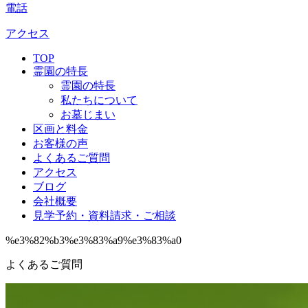
電話
アクセス
TOP
霊園の特長
霊園の特長
私たちについて
お墓じまい
区画と料金
お客様の声
よくあるご質問
アクセス
ブログ
会社概要
見学予約・資料請求・ご相談
%e3%82%b3%e3%83%a9%e3%83%a0
よくあるご質問