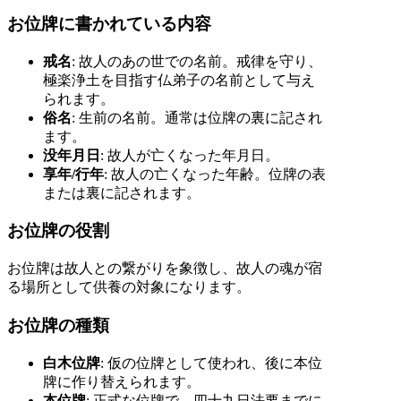
お位牌に書かれている内容
戒名
: 故人のあの世での名前。戒律を守り、
極楽浄土を目指す仏弟子の名前として与え
られます。
俗名
: 生前の名前。通常は位牌の裏に記され
ます。
没年月日
: 故人が亡くなった年月日。
享年/行年
: 故人の亡くなった年齢。位牌の表
または裏に記されます。
お位牌の役割
お位牌は故人との繋がりを象徴し、故人の魂が宿
る場所として供養の対象になります。
お位牌の種類
白木位牌
: 仮の位牌として使われ、後に本位
牌に作り替えられます。
本位牌
: 正式な位牌で、四十九日法要までに