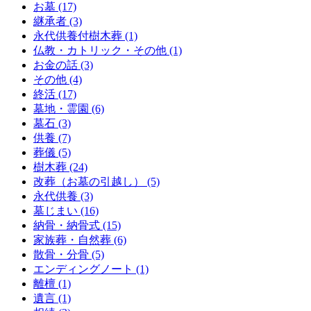
お墓 (17)
継承者 (3)
永代供養付樹木葬 (1)
仏教・カトリック・その他 (1)
お金の話 (3)
その他 (4)
終活 (17)
墓地・霊園 (6)
墓石 (3)
供養 (7)
葬儀 (5)
樹木葬 (24)
改葬（お墓の引越し） (5)
永代供養 (3)
墓じまい (16)
納骨・納骨式 (15)
家族葬・自然葬 (6)
散骨・分骨 (5)
エンディングノート (1)
離檀 (1)
遺言 (1)