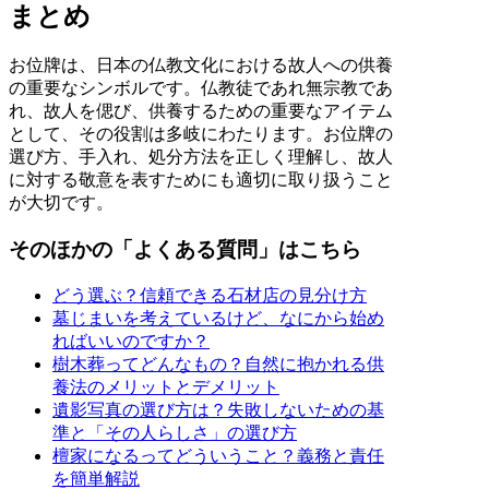
まとめ
お位牌は、日本の仏教文化における故人への供養
の重要なシンボルです。仏教徒であれ無宗教であ
れ、故人を偲び、供養するための重要なアイテム
として、その役割は多岐にわたります。お位牌の
選び方、手入れ、処分方法を正しく理解し、故人
に対する敬意を表すためにも適切に取り扱うこと
が大切です。
そのほかの「よくある質問」はこちら
どう選ぶ？信頼できる石材店の見分け方
墓じまいを考えているけど、なにから始め
ればいいのですか？
樹木葬ってどんなもの？自然に抱かれる供
養法のメリットとデメリット
遺影写真の選び方は？失敗しないための基
準と「その人らしさ」の選び方
檀家になるってどういうこと？義務と責任
を簡単解説