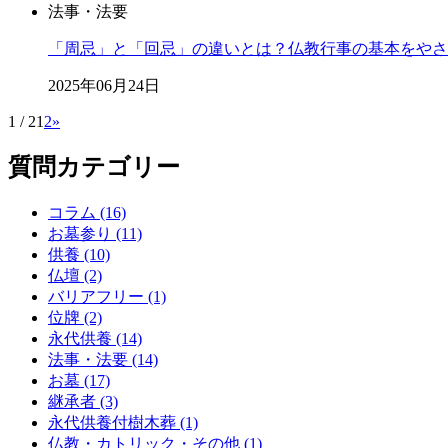
法事・法要
「周忌」と「回忌」の違いとは？仏教行事の基本をやさ
2025年06月24日
1 / 2
1
2
»
質問カテゴリー
コラム (16)
お墓参り (11)
供養 (10)
仏壇 (2)
バリアフリー (1)
位牌 (2)
永代供養 (14)
法事・法要 (14)
お墓 (17)
継承者 (3)
永代供養付樹木葬 (1)
仏教・カトリック・その他 (1)