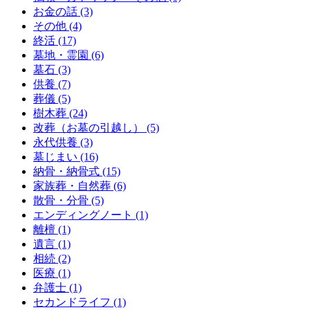
お金の話 (3)
その他 (4)
終活 (17)
墓地・霊園 (6)
墓石 (3)
供養 (7)
葬儀 (5)
樹木葬 (24)
改葬（お墓の引越し） (5)
永代供養 (3)
墓じまい (16)
納骨・納骨式 (15)
家族葬・自然葬 (6)
散骨・分骨 (5)
エンディングノート (1)
離檀 (1)
遺言 (1)
相続 (2)
医療 (1)
弁護士 (1)
セカンドライフ (1)