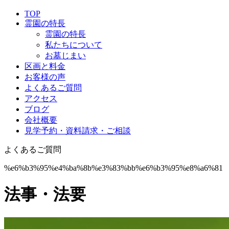
TOP
霊園の特長
霊園の特長
私たちについて
お墓じまい
区画と料金
お客様の声
よくあるご質問
アクセス
ブログ
会社概要
見学予約・資料請求・ご相談
よくあるご質問
%e6%b3%95%e4%ba%8b%e3%83%bb%e6%b3%95%e8%a6%81
法事・法要