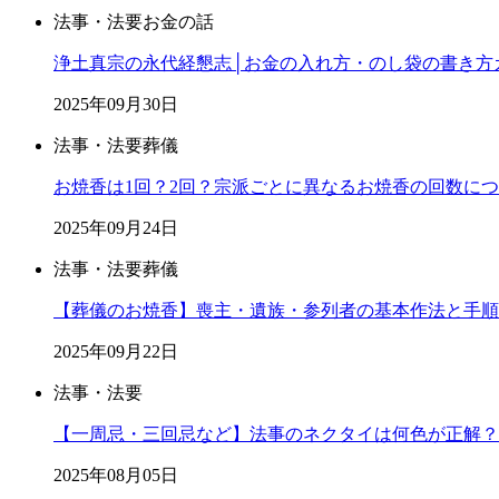
法事・法要
お金の話
浄土真宗の永代経懇志│お金の入れ方・のし袋の書き方
2025年09月30日
法事・法要
葬儀
お焼香は1回？2回？宗派ごとに異なるお焼香の回数に
2025年09月24日
法事・法要
葬儀
【葬儀のお焼香】喪主・遺族・参列者の基本作法と手順
2025年09月22日
法事・法要
【一周忌・三回忌など】法事のネクタイは何色が正解？
2025年08月05日