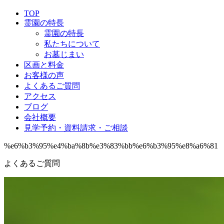
TOP
霊園の特長
霊園の特長
私たちについて
お墓じまい
区画と料金
お客様の声
よくあるご質問
アクセス
ブログ
会社概要
見学予約・資料請求・ご相談
%e6%b3%95%e4%ba%8b%e3%83%bb%e6%b3%95%e8%a6%81
よくあるご質問