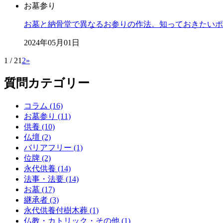
お墓参り
お墓と納骨堂で異なるお参りの作法。知っておきたいポ
2024年05月01日
1 / 2
1
2
»
質問カテゴリー
コラム (16)
お墓参り (11)
供養 (10)
仏壇 (2)
バリアフリー (1)
位牌 (2)
永代供養 (14)
法事・法要 (14)
お墓 (17)
継承者 (3)
永代供養付樹木葬 (1)
仏教・カトリック・その他 (1)