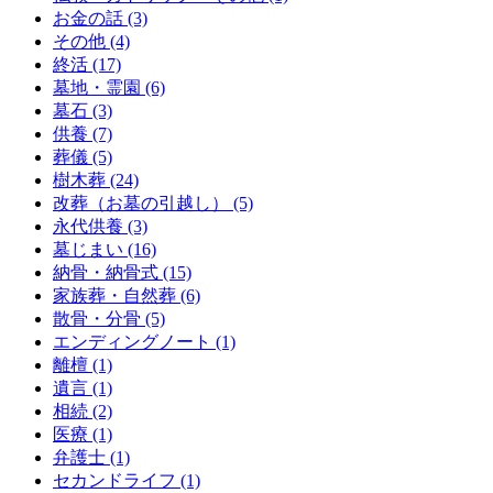
お金の話 (3)
その他 (4)
終活 (17)
墓地・霊園 (6)
墓石 (3)
供養 (7)
葬儀 (5)
樹木葬 (24)
改葬（お墓の引越し） (5)
永代供養 (3)
墓じまい (16)
納骨・納骨式 (15)
家族葬・自然葬 (6)
散骨・分骨 (5)
エンディングノート (1)
離檀 (1)
遺言 (1)
相続 (2)
医療 (1)
弁護士 (1)
セカンドライフ (1)