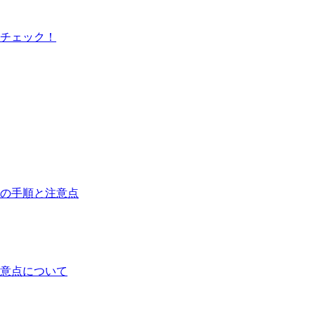
もチェック！
の手順と注意点
意点について