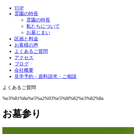
TOP
霊園の特長
霊園の特長
私たちについて
お墓じまい
区画と料金
お客様の声
よくあるご質問
アクセス
ブログ
会社概要
見学予約・資料請求・ご相談
よくあるご質問
%e3%81%8a%e5%a2%93%e5%8f%82%e3%82%8a
お墓参り