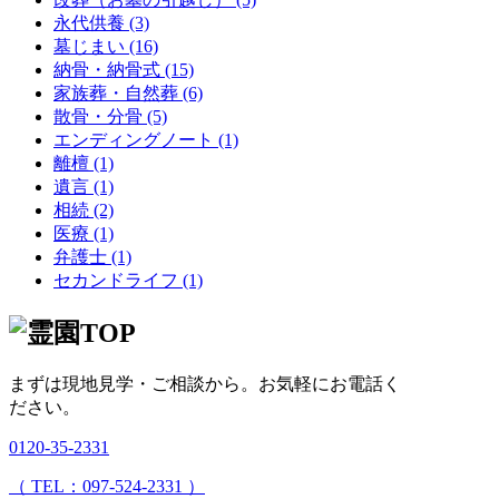
永代供養 (3)
墓じまい (16)
納骨・納骨式 (15)
家族葬・自然葬 (6)
散骨・分骨 (5)
エンディングノート (1)
離檀 (1)
遺言 (1)
相続 (2)
医療 (1)
弁護士 (1)
セカンドライフ (1)
まずは現地見学・ご相談から。
お気軽にお電話く
ださい。
0120-35-2331
（ TEL：097-524-2331 ）