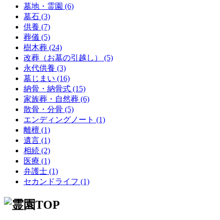
墓地・霊園 (6)
墓石 (3)
供養 (7)
葬儀 (5)
樹木葬 (24)
改葬（お墓の引越し） (5)
永代供養 (3)
墓じまい (16)
納骨・納骨式 (15)
家族葬・自然葬 (6)
散骨・分骨 (5)
エンディングノート (1)
離檀 (1)
遺言 (1)
相続 (2)
医療 (1)
弁護士 (1)
セカンドライフ (1)