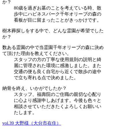
か？
80歳を過ぎお墓のことを考えている時、散
歩中にハピネスパーク千年オリーブの森の
看板が目に留まったことがきっかけです。
樹木葬探しをする中で、どんな霊園が希望でした
か？
数ある霊園の中で当霊園千年オリーブの森に決め
て頂けた理由を教えてください。
スタッフの方の丁寧な使用規則の説明と綺
麗に管理された環境に感激しました。また
交通の便も良く自宅から近くで散歩の途中
で立ち寄れる点で決めました。
納骨を終え、いかがでしたか？
スタッフ、福壽院のご住職の親切な心配り
に心より感謝申しあげます。今後も色々と
相談させていただきたくよろしくお願いい
たします。
vol.39 大野様（大分市在住）