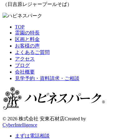
（日吉原レジャープールそば）
TOP
霊園の特長
区画と料金
お客様の声
よくあるご質問
アクセス
ブログ
会社概要
見学予約・資料請求・ご相談
©
2026 株式会社 安東石材店
Created by
CyberIntelligence
まずは電話相談