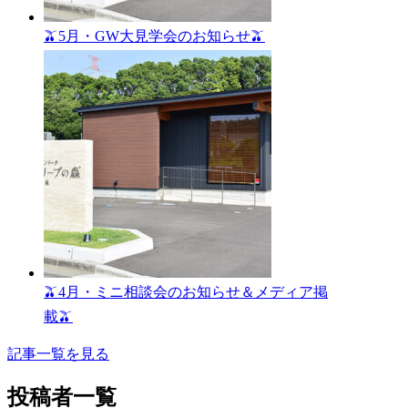
🫒5月・GW大見学会のお知らせ🫒
🫒4月・ミニ相談会のお知らせ＆メディア掲
載🫒
記事一覧を見る
投稿者一覧