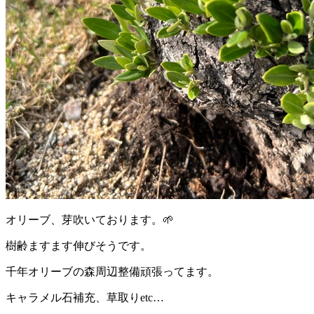
オリーブ、芽吹いております。
🌱
樹齢ますます伸びそうです。
千年オリーブの森周辺整備頑張ってます。
キャラメル石補充、草取り
etc…