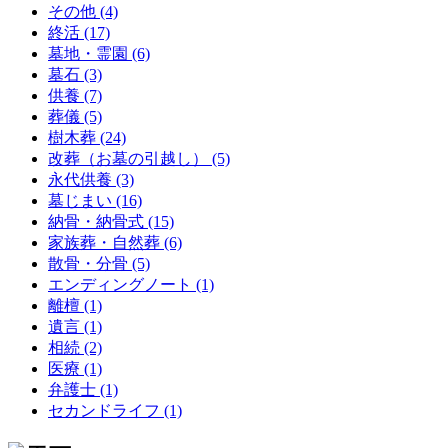
その他 (4)
終活 (17)
墓地・霊園 (6)
墓石 (3)
供養 (7)
葬儀 (5)
樹木葬 (24)
改葬（お墓の引越し） (5)
永代供養 (3)
墓じまい (16)
納骨・納骨式 (15)
家族葬・自然葬 (6)
散骨・分骨 (5)
エンディングノート (1)
離檀 (1)
遺言 (1)
相続 (2)
医療 (1)
弁護士 (1)
セカンドライフ (1)