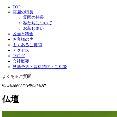
TOP
霊園の特長
霊園の特長
私たちについて
お墓じまい
区画と料金
お客様の声
よくあるご質問
アクセス
ブログ
会社概要
見学予約・資料請求・ご相談
よくあるご質問
%e4%bb%8f%e5%a3%87
仏壇